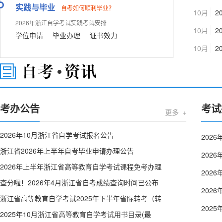
开考
实践与毕业
自考如何顺利毕业？
10月
2
课程
开考
2026年浙江自学考试实践考试安排
安排
10月
2
课程
学位申请
毕业办理
证书效力
开考
安排
安
10月
2
课程
开考
安排
排
课程
安排
考办公告
考试
自考 • 资讯
更多 +
2026年10月浙江省自学考试报名公告
202
浙江省2026年上半年自考毕业申请办理公告
202
2026年上半年浙江省高等教育自学考试课程免考办理
202
查分啦！2026年4月浙江省自考成绩查询时间已公布
202
浙江省高等教育自学考试2025年下半年省际转考（转
202
2025年10月浙江省高等教育自学考试用书目录(最