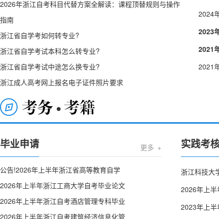
2026年浙江自考科目代替方案全解读：课程顶替规则与操作
202
指南
202
浙江省自学考如何转专业?
202
浙江省自学考试本科怎么转专业?
浙江省自学考试中途怎么换专业?
202
浙江成人高考网上报名电子证件照片要求
毕业申请
实践考
考务考籍
更多 +
公告!2026年上半年浙江省高等教育自学
浙江科技大学
2026年上半年浙江工商大学自考毕业论文
2026年
2026年上半年浙江自考酒店管理专科毕业
2023年
2026年上半年浙江自考建筑经济信息化管