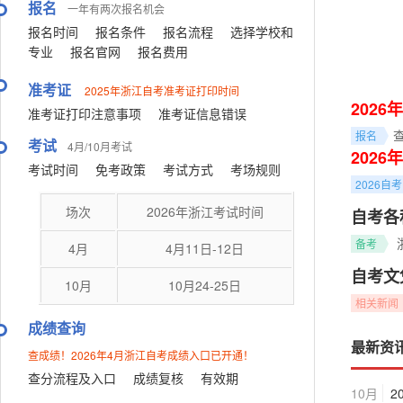
报名
一年有两次报名机会
报名时间
报名条件
报名流程
选择学校和
专业
报名官网
报名费用
准考证
2025年浙江自考准考证打印时间
202
准考证打印注意事项
准考证信息错误
报名
考试
4月/10月考试
202
考试时间
免考政策
考试方式
考场规则
2026自
场次
2026年浙江考试时间
自考各
备考
4月
4月11日-12日
自考文
10月
10月24-25日
相关新闻
成绩查询
最新资
查成绩！2026年4月浙江自考成绩入口已开通！
查分流程及入口
成绩复核
有效期
10月
2