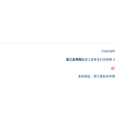
Copyri
浙江自考网
是浙江自考生们共同参 
成
本站地址：浙江省杭州市钱塘区