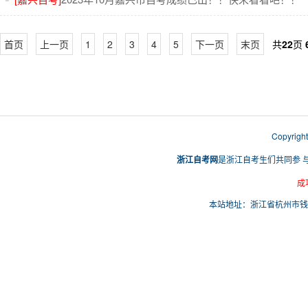
首页
上一页
1
2
3
4
5
下一页
末页
共
22
页
Copyri
浙江自考网
是浙江自考生们共同参 
成
本站地址：浙江省杭州市钱塘区