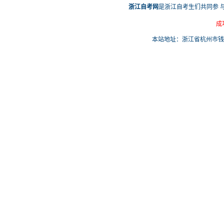
浙江自考网
是浙江自考生们共同参 
成
本站地址：浙江省杭州市钱塘区