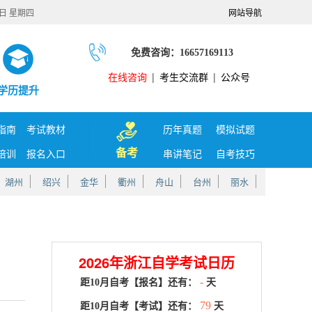
6日 星期四
网站导航
免费咨询：16657169113
在线咨询
|
考生交流群
|
公众号
学历提升
指南
考试教材
历年真题
模拟试题
备考
培训
报名入口
串讲笔记
自考技巧
湖州
绍兴
金华
衢州
舟山
台州
丽水
2026年浙江自学考试日历
-
距10月自考【报名】还有：
天
79
距10月自考【考试】还有：
天