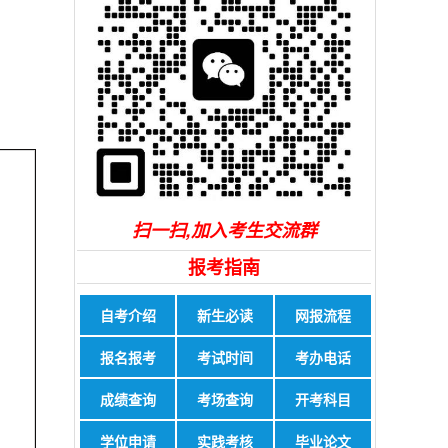
扫一扫,加入考生交流群
报考指南
自考介绍
新生必读
网报流程
报名报考
考试时间
考办电话
成绩查询
考场查询
开考科目
学位申请
实践考核
毕业论文