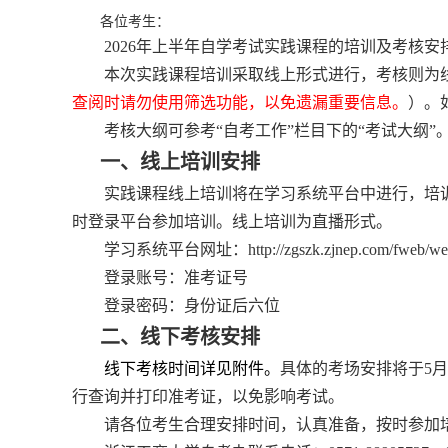
各位考生：
202
6
年
上
半年自学考试实践课程的培训及考核安
本次实践课程培训采取线上形式进行，考核则为
查阅时请勿使用筛选功能，以免遗漏重要信息。
）。
考核大纲可参考“自考工作”栏目下的“考试大纲”
一、
线上培训安排
实践
课程
线上培训将在学习系统平台中进行，培
时登录平台参加培训。线上培训为直播形式。
学习系统平台网址：
http://zgszk.zjnep.com/fweb/we
登录账号：准考证号
登录密码：身份证后六位
二、
线下考核安排
线下考核时间详见
附件
。
具体的考场安排将于
5
月
行查询并打印准考证，以免影响考试。
请各位考生合理安排时间，认真准备，按时参加