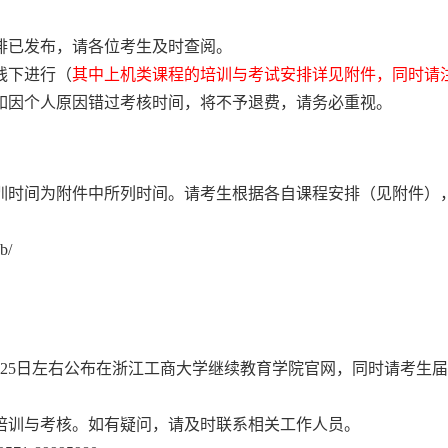
排已发布
，
请各位考生及时查阅。
线下进行（
其中上机类课程的培训与考试安排详见附件
，
同时
请
如因个人原因错过考核时间，将不予退费，请务必重视。
。
训时间为附件中所列时间。请考生根据各自课程安排
（
见附件）
b/
2
5
日左右公布在浙江工商大学继续教育学院官网，
同时
请考生届
培训与考核。如有疑问，请及时联系相关工作人员。