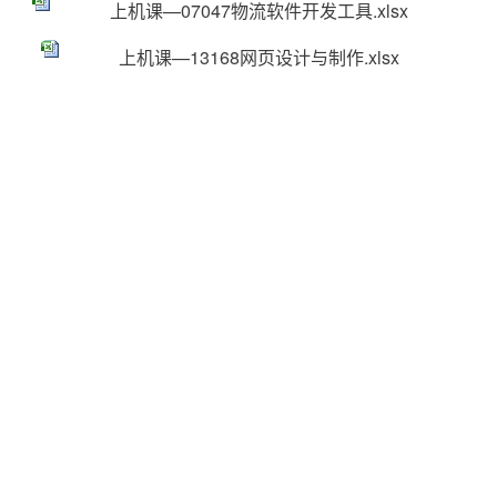
上机课—07047物流软件开发工具.xlsx
上机课—13168网页设计与制作.xlsx