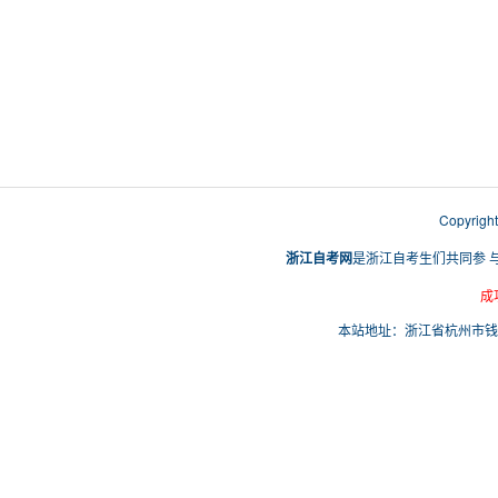
Copyri
浙江自考网
是浙江自考生们共同参 
成
本站地址：浙江省杭州市钱塘区